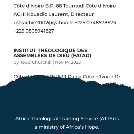
Côte d’Ivoire B.P. 88 Toumodi Côte d’Ivoire
ACHI Kouadio Laurent, Directeur
pstrachie2002@yahoo.fr +225 0748578673
+225 0505941827
INSTITUT THÉOLOGIQUE DES
ASSEMBLÉES DE DIEU (FATAD)
by
Todd Churchill
|
Nov 14, 2025
Côte d’Ivoire B.P. 1639 Daloa Côte d’Ivoire Dr
Honoré Daplex Ouentchist, Coordonnateur
daplexhonore@yahoo.fr +225 0758599075
Africa Theological Training Service (ATTS) is
a ministry of Africa’s Hope.